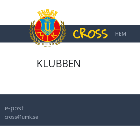
CROSS
HEM
MAIN NAVIGATION
KLUBBEN
e-post
cross@umk.se