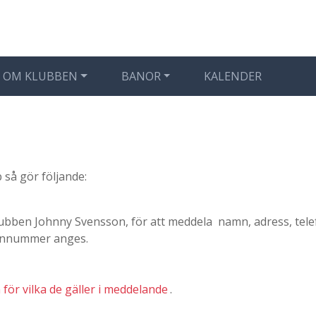
OM KLUBBEN
BANOR
KALENDER
 så gör följande:
 klubben Johnny Svensson, för att meddela namn, adress, te
sonnummer anges.
för vilka de gäller i meddelande
.