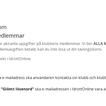
om
 medlemmar
ar aktuella uppgifter på klubbens medlemmar. Vi ber
ALLA
emsavgiften betald, kan du inte lösa ut din tävlingslicens.
ekt i IdrottOnline.
a e-mailadress ska användaren kontakta sin klubb och klub
n
“Glömt lösenord”
ska e-mailadressen i IdrottOnline vara a