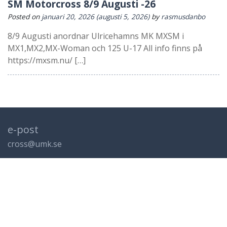
SM Motorcross 8/9 Augusti -26
Posted on
januari 20, 2026
(augusti 5, 2026)
by
rasmusdanbo
8/9 Augusti anordnar Ulricehamns MK MXSM i
MX1,MX2,MX-Woman och 125 U-17 All info finns på
https://mxsm.nu/ […]
e-post
cross@umk.se