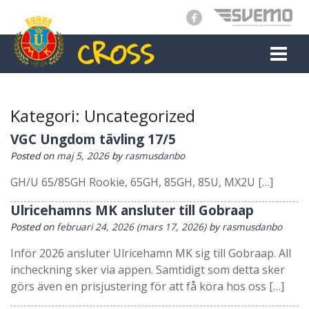
CROSS
MAIN NAVIGATION
Kategori:
Uncategorized
VGC Ungdom tävling 17/5
Posted on
maj 5, 2026
by
rasmusdanbo
GH/U 65/85GH Rookie, 65GH, 85GH, 85U, MX2U […]
Ulricehamns MK ansluter till Gobraap
Posted on
februari 24, 2026
(mars 17, 2026)
by
rasmusdanbo
Inför 2026 ansluter Ulricehamn MK sig till Gobraap. All
incheckning sker via appen. Samtidigt som detta sker
görs även en prisjustering för att få köra hos oss […]